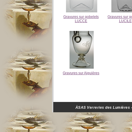
Gravures sur gobelets
Gravures sur g
LUCCE
LUCILE
Gravures sur Aiguières
ÀSAS Verreries des Lumières - 