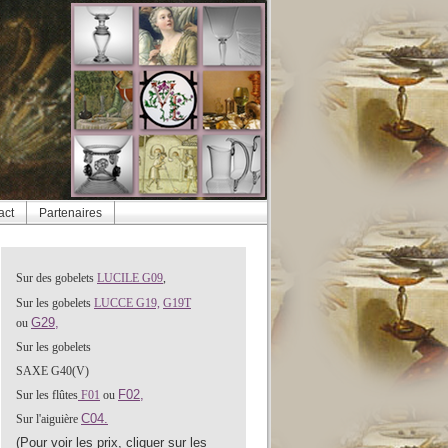
act
Partenaires
Sur des gobelets
LUCILE G09
,
S
ur les gobelets
LUCCE G19,
G19T
G29,
ou
Sur les gobelets
SAXE G40(V)
F02,
Sur les flûtes
F01
ou
C04.
Sur l'aiguière
(Pour voir les prix, cliquer sur les