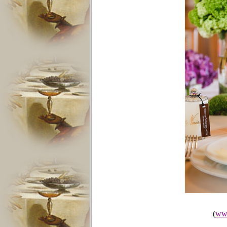
(
www