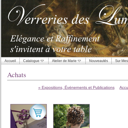
Accueil
Catalogue
Atelier de Marie
Nouveautés
Sur Mes
Achats
«
Expositions, Événements et Publications
Accu