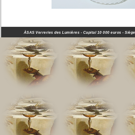
ÀSAS Verreries des Lumières - Capital 10 000 euros - Siège