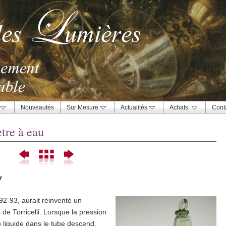
Nouveautés
Sur Mesure
Actualités
Achats
Cont
tre à eau
u
2-93, aurait réinventé un
 de Torricelli. Lorsque la pression
liquide dans le tube descend.